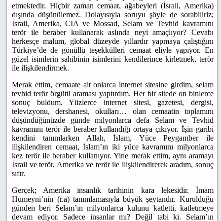
etmektedir. Hiçbir zaman cemaat, ağabeyleri (İsrail, Amerika)
dışında düşünülemez. Dolayısıyla soruyu şöyle de sorabiliriz;
İsrail, Amerika, CIA ve Mossad, Selam ve Tevhid kavramını
terör ile beraber kullanarak aslında neyi amaçlıyor? Cevabı
herkesçe malum, global düzeyde yıllardır yapmaya çalıştığını
Türkiye’de de gönüllü teşekkülleri cemaat eliyle yapıyor. En
güzel isimlerin sahibinin isimlerini kendilerince kirletmek, terör
ile ilişkilendirmek.
Merak ettim, cemaate ait onlarca internet sitesine girdim, selam
tevhid terör örgütü araması yaptırdım. Her bir sitede on binlerce
sonuç buldum. Yüzlerce internet sitesi, gazetesi, dergisi,
televizyonu, dershanesi, okulları… olan cemaatin toplamını
düşündüğünüzde günde milyonlarca defa Selam ve Tevhid
kavramını terör ile beraber kullandığı ortaya çıkıyor. İşin garibi
kendini tanımlarken Allah, İslam, Yüce Peygamber ile
ilişkilendiren cemaat, İslam’ın iki yüce kavramını milyonlarca
kez terör ile beraber kullanıyor. Yine merak ettim, aynı aramayı
İsrail ve terör, Amerika ve terör ile ilişkilendirerek aradım, sonuç
sıfır.
Gerçek; Amerika insanlık tarihinin kara lekesidir. İmam
Humeyni’nin (r.a) tanımlamasıyla büyük şeytandır. Kurulduğu
günden beri Selam’ın milyonlarca kulunu katletti, katletmeye
devam ediyor. Sadece insanlar mı? Değil tabi ki. Selam’ın