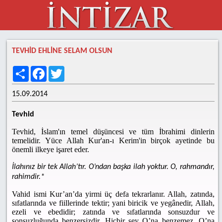
TEVHİD EHLİNE SELAM OLSUN
Share
Facebook
Twitter
15.09.2014
Tevhid
Tevhid, İslam'ın temel düşüncesi ve tüm İbrahimi dinlerin
temelidir. Yüce Allah Kur'an-ı Kerim'in birçok ayetinde bu
önemli ilkeye işaret eder.
İlahınız bir tek Allah’tır. O’ndan başka ilah yoktur. O, rahmandır,
rahimdir.*
Vahid ismi Kur’an’da yirmi üç defa tekrarlanır. Allah, zatında,
sıfatlarında ve fiillerinde tektir; yani biricik ve yegânedir, Allah,
ezeli ve ebedidir; zatında ve sıfatlarında sonsuzdur ve
sonsuzluğunda benzersizdir. Hiçbir şey O’na benzemez. O’na