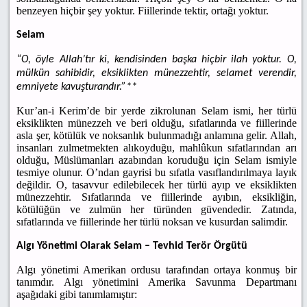
benzeyen hiçbir şey yoktur. Fiillerinde tektir, ortağı yoktur.
Selam
“O, öyle Allah’tır ki, kendisinden başka hiçbir ilah yoktur. O,
mülkün sahibidir, eksiklikten münezzehtir, selamet verendir,
emniyete kavuşturandır.”**
Kur’an-i Kerim’de bir yerde zikrolunan Selam ismi, her türlü
eksiklikten münezzeh ve beri olduğu, sıfatlarında ve fiillerinde
asla şer, kötülük ve noksanlık bulunmadığı anlamına gelir. Allah,
insanları zulmetmekten alıkoyduğu, mahlûkun sıfatlarından arı
olduğu, Müslümanları azabından koruduğu için Selam ismiyle
tesmiye olunur. O’ndan gayrisi bu sıfatla vasıflandırılmaya layık
değildir. O, tasavvur edilebilecek her türlü ayıp ve eksiklikten
münezzehtir. Sıfatlarında ve fiillerinde ayıbın, eksikliğin,
kötülüğün ve zulmün her türünden güvendedir. Zatında,
sıfatlarında ve fiillerinde her türlü noksan ve kusurdan salimdir.
Algı Yönetimi Olarak Selam – Tevhid Terör Örgütü
Algı yönetimi Amerikan ordusu tarafından ortaya konmuş bir
tanımdır. Algı yönetimini Amerika Savunma Departmanı
aşağıdaki gibi tanımlamıştır: