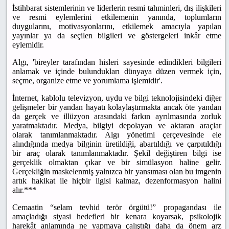
İstihbarat sistemlerinin ve liderlerin resmi tahminleri, dış ilişkileri
ve resmi eylemlerini etkilemenin yanında, toplumların
duygularını, motivasyonlarını, etkilemek amacıyla yapılan
yayınlar ya da seçilen bilgileri ve göstergeleri inkâr etme
eylemidir.
Algı, 'bireyler tarafından hisleri sayesinde edindikleri bilgileri
anlamak ve içinde bulundukları dünyaya düzen vermek için,
seçme, organize etme ve yorumlama işlemidir'.
İnternet, kablolu televizyon, uydu ve bilgi teknolojisindeki diğer
gelişmeler bir yandan hayatı kolaylaştırmakta ancak öte yandan
da gerçek ve illüzyon arasındaki farkın ayrılmasında zorluk
yaratmaktadır. Medya, bilgiyi depolayan ve aktaran araçlar
olarak tanımlanmaktadır. Algı yönetimi çerçevesinde ele
alındığında medya bilginin üretildiği, abartıldığı ve çarpıtıldığı
bir araç olarak tanımlanmaktadır. Şekil değiştiren bilgi ise
gerçeklik olmaktan çıkar ve bir simülasyon haline gelir.
Gerçekliğin maskelenmiş yalnızca bir yansıması olan bu imgenin
artık hakikat ile hiçbir ilgisi kalmaz, dezenformasyon halini
alır.***
Cemaatin “selam tevhid terör örgütü!” propagandası ile
amaçladığı siyasi hedefleri bir kenara koyarsak, psikolojik
harekât anlamında ne yapmaya çalıştığı daha da önem arz