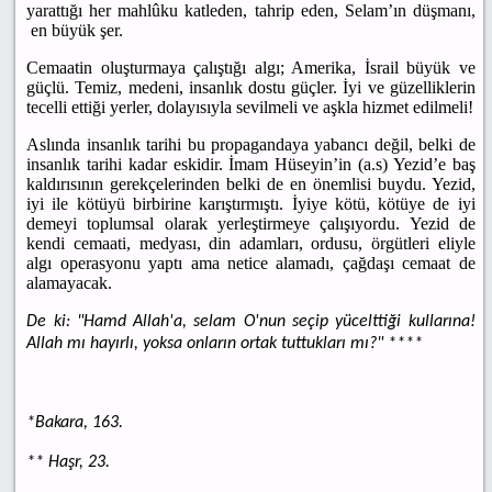
yarattığı her mahlûku katleden, tahrip eden, Selam’ın düşmanı,
en büyük şer.
Cemaatin oluşturmaya çalıştığı algı; Amerika, İsrail büyük ve
güçlü. Temiz, medeni, insanlık dostu güçler. İyi ve güzelliklerin
tecelli ettiği yerler, dolayısıyla sevilmeli ve aşkla hizmet edilmeli!
Aslında insanlık tarihi bu propagandaya yabancı değil, belki de
insanlık tarihi kadar eskidir. İmam Hüseyin’in (a.s) Yezid’e baş
kaldırısının gerekçelerinden belki de en önemlisi buydu. Yezid,
iyi ile kötüyü birbirine karıştırmıştı. İyiye kötü, kötüye de iyi
demeyi toplumsal olarak yerleştirmeye çalışıyordu. Yezid de
kendi cemaati, medyası, din adamları, ordusu, örgütleri eliyle
algı operasyonu yaptı ama netice alamadı, çağdaşı cemaat de
alamayacak.
De ki: "Hamd Allah'a, selam O'nun seçip yücelttiği kullarına!
Allah mı hayırlı, yoksa onların ortak tuttukları mı?" ****
*Bakara, 163.
** Haşr, 23.