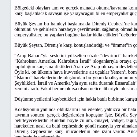
Bölgedeki olayları tam ve gerçek manada okuma/kavrama konusun
karşı başlatılacak savaşın işe yarayacağını bilen emperyalist gü
Büyük Şeytan bu hamleyi başlatmakla Direniş Cephesi’ne karş
ölümünü ve şehirlerin harabeye çevrilmesini sağlamış olmadılar.
emperyalistler, bu yapıları bugüne kadar iddia ettikleri “değerle
Büyük Şeytan, Direniş’e karşı konuşlandırdığı ve “ümmet”in ç
“Arap Baharı”yla seslerini yükselten sözde “devrimci” hareke
“Kahrolsun Amerika, Kahrolsun İsrail” sloganlarıyla ortaya çık
topluluğun karşısına diktikleri Arap ve Arap olmayan devletlerin
Öyle ki, on ülkenin hava kuvvetlerine ait uçaklar Yemen’i bo
“İslamcı” hareketlerin de oluşturulan bu yıkım koalisyonunun y
Şeyhlikleri, İsrail ve Amerika’yla aynı safta durarak Ensarullah’
zemini aradı. Fakat her ne olursa olsun netice itibariyle uluslar a
Düşünme yetilerini kaybettikleri için hakla batılı birbirine karı
Koalisyonun yanında olduklarını ilan edenler, yalnızca bir hata 
tavrının sonucu, gerçek değerlerden kopuştur. İşte, Büyük Şeyta
belirleyeceklerdir. Bundan böyle zulüm, cinayet, vahşet, tağut,
hareketleri nasıl da batıl cephesinde gönül rızasıyla yer alma
Direniş Cephesi’ne karşı mücadelenin bile izahı vardır. Anc
beraberinde getirecektir.