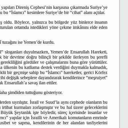
yapıları Direniş Cephesi’nin karşısına çıkarmada Suriye’ye
bu “İslamcı” kesimlere Suriye’de bir “cihat” alanı açtılar.
ş oldu. Böylece, yalnızca bu bölgede yüz binlerce insanın
luşturulan ortamda istedikleri yöne çekme imkânını elde eden
 tuzağını ise Yemen’de kurdu.
il” sloganları duyulmazken, Yemen’de Ensarullah Hareketi,
bir devrime doğru bilinçli bir şekilde ilerleyen bu şerefli
gerekliliğini gördüler ve çalışmalarını buna göre yürüttüler.
da ülkenin bu katliama destek verdiğini duymakla kalmadık,
lü bir geçmişe sahip bu “İslamcı” hareketler, gerici Körfez
ercihi değişik sebeplere dayandırarak kendilerince “meşruiyet”
k Ensarullah’a savaş ilan ettiler.
 daha şimdiden tuttuğunu gösteriyor.
rden sıyrılıştır. İsrail ve Suud’la aynı cephede olanların bu
irtibat kurmaları zorlaşmıştır ve bu hal üzere geleceklerini
 Büyük Şeytanlık işte böyledir, süreç içerisinde insanlar ve
cı” yapılar için İsrailli ve Amerikalı komutanların emrinde
sibet ve sapma, kendilerinin de her alandan tasfiyelerini