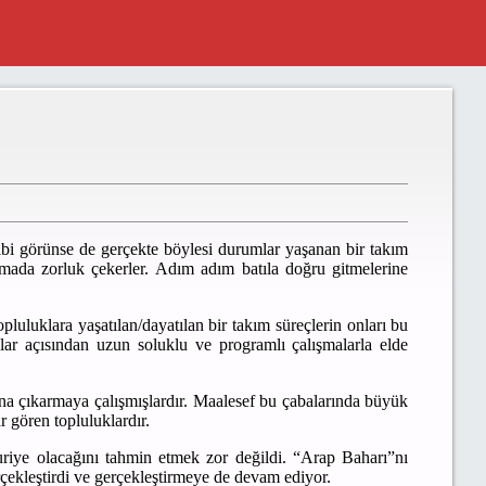
 gibi görünse de gerçekte böylesi durumlar yaşanan bir takım
lamada zorluk çekerler. Adım adım batıla doğru gitmelerine
opluluklara yaşatılan/dayatılan bir takım süreçlerin onları bu
lar açısından uzun soluklu ve programlı çalışmalarla elde
ına çıkarmaya çalışmışlardır. Maalesef bu çabalarında büyük
r gören topluluklardır.
riye olacağını tahmin etmek zor değildi. “Arap Baharı”nı
rçekleştirdi ve gerçekleştirmeye de devam ediyor.