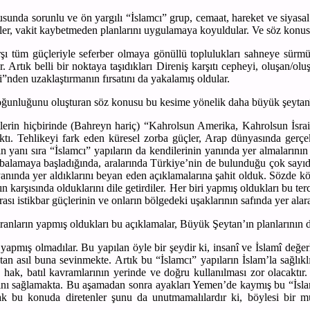
da sorunlu ve ön yargılı “İslamcı” grup, cemaat, hareket ve siyasal 
çler, vakit kaybetmeden planlarını uygulamaya koyuldular. Ve söz konusu 
ı tüm güçleriyle seferber olmaya gönüllü toplulukları sahneye sürmü
 Artık belli bir noktaya taşıdıkları Direniş karşıtı cepheyi, oluşan/o
ri”nden uzaklaştırmanın fırsatını da yakalamış oldular.
oğunluğunu oluşturan söz konusu bu kesime yönelik daha büyük şeytanî
tlerin hiçbirinde (Bahreyn hariç) “Kahrolsun Amerika, Kahrolsun İsra
tı. Tehlikeyi fark eden küresel zorba güçler, Arap dünyasında gerçek 
 yanı sıra “İslamcı” yapıların da kendilerinin yanında yer almalarının 
mbalamaya başladığında, aralarında Türkiye’nin de bulunduğu çok sayı
anında yer aldıklarını beyan eden açıklamalarına şahit olduk. Sözde kök
ın karşısında olduklarını dile getirdiler. Her biri yapmış oldukları bu t
rası istikbar güçlerinin ve onların bölgedeki uşaklarının safında yer alara
ştıranların yapmış oldukları bu açıklamalar, Büyük Şeytan’ın planlarının
yapmış olmadılar. Bu yapılan öyle bir şeydir ki, insanî ve İslamî değerle
n asıl buna sevinmekte. Artık bu “İslamcı” yapıların İslam’la sağlıklı 
 hak, batıl kavramlarının yerinde ve doğru kullanılması zor olacaktır.
larını sağlamakta. Bu aşamadan sonra ayakları Yemen’de kaymış bu “İslam
ak bu konuda diretenler şunu da unutmamalılardır ki, böylesi bir mu