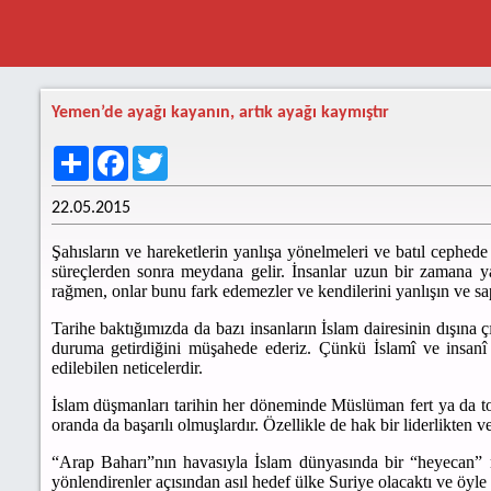
Yemen’de ayağı kayanın, artık ayağı kaymıştır
Share
Facebook
Twitter
22.05.2015
Şahısların ve hareketlerin yanlışa yönelmeleri ve batıl cephede
süreçlerden sonra meydana gelir. İnsanlar uzun bir zamana ya
rağmen, onlar bunu fark edemezler ve kendilerini yanlışın ve sapı
Tarihe baktığımızda da bazı insanların İslam dairesinin dışına çı
duruma getirdiğini müşahede ederiz. Çünkü İslamî ve insanî d
edilebilen neticelerdir.
İslam düşmanları tarihin her döneminde Müslüman fert ya da top
oranda da başarılı olmuşlardır. Özellikle de hak bir liderlikten 
“Arap Baharı”nın havasıyla İslam dünyasında bir “heyecan” m
yönlendirenler açısından asıl hedef ülke Suriye olacaktı ve öyl