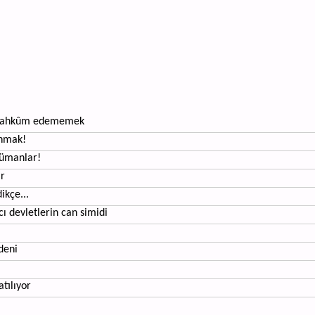
p mahkûm edememek
ınmak!
slümanlar!
ir
ikçe...
ı devletlerin can simidi
deni
atılıyor