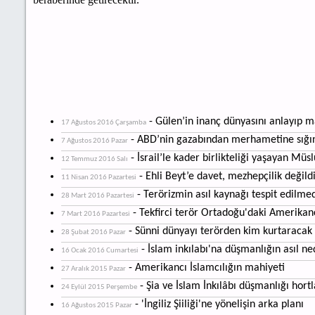
- Gülen’in inanç dünyasını anlayı
17 Ağustos 2016 Çarşamba
- ABD’nin gazabından merhametine sığ
7 Ağustos 2016 Pazar
- İsrail’le kader birlikteliği yaşayan Mü
12 Temmuz 2016 Salı
- Ehli Beyt’e davet, mezhepçilik değild
11 Nisan 2016 Pazartesi
- Terörizmin asıl kaynağı tespit edilmed
28 Mart 2016 Pazartesi
- Tekfirci terör Ortadoğu'daki Amerikanc
7 Mart 2016 Pazartesi
- Sünni dünyayı terörden kim kurtaracak
28 Şubat 2016 Pazar
- İslam inkılabı'na düşmanlığın asıl ne
16 Ocak 2016 Cumartesi
- Amerikancı İslamcılığın mahiyeti
27 Aralık 2015 Pazar
- Şia ve İslam İnkılâbı düşmanlığı hortl
24 Eylül 2015 Perşembe
- 'İngiliz Şiiliği'ne yönelişin arka planı
16 Ağustos 2015 Pazar