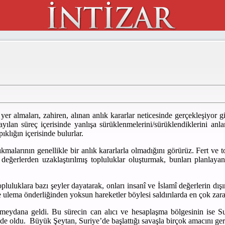
 yer almaları, zahiren, alınan anlık kararlar neticesinde gerçekleşiyor
yılan süreç içerisinde yanlışa sürüklenmelerini/sürüklendiklerini an
klığın içerisinde bulurlar.
kmalarının genellikle bir anlık kararlarla olmadığını görürüz. Fert ve t
eğerlerden uzaklaştırılmış topluluklar oluşturmak, bunları planlayan
luluklara bazı şeyler dayatarak, onları insanî ve İslamî değerlerin dış
ve ulema önderliğinden yoksun hareketler böylesi saldırılarda en çok zara
eydana geldi. Bu sürecin can alıcı ve hesaplaşma bölgesinin ise Su
e de oldu. Büyük Şeytan, Suriye’de başlattığı savaşla birçok amacını ge