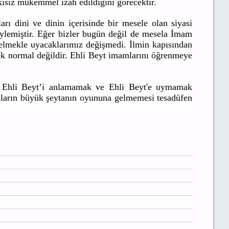
kisiz mükemmel izah edildiğini görecektir.
rı dini ve dinin içerisinde bir mesele olan siyasi
ylemiştir. Eğer bizler bugün değil de mesela İmam
lmekle uyacaklarımız değişmedi. İlmin kapısından
ek normal değildir. Ehli Beyt imamlarını öğrenmeye
de Ehli Beyt’i anlamamak ve Ehli Beyt'e uymamak
nların büyük şeytanın oyununa gelmemesi tesadüfen