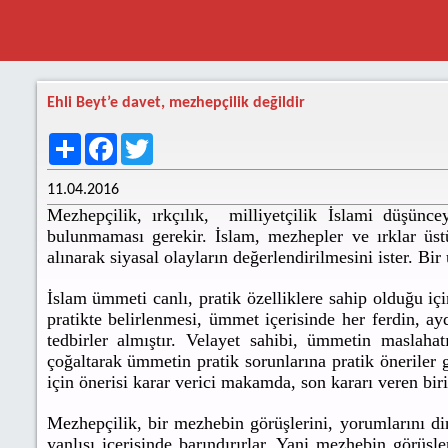
Ehli Beyt’e davet, mezhepçilik değildir
Share
Facebook
Twitter
11.04.2016
Mezhepçilik, ırkçılık, milliyetçilik İslami düşünc
bulunmaması gerekir. İslam, mezhepler ve ırklar üst
alınarak siyasal olayların değerlendirilmesini ister. B
İslam ümmeti canlı, pratik özelliklere sahip olduğu i
pratikte belirlenmesi, ümmet içerisinde her ferdin, ay
tedbirler almıştır. Velayet sahibi, ümmetin maslahat
çoğaltarak ümmetin pratik sorunlarına pratik öneriler
için önerisi karar verici makamda, son kararı veren biri
Mezhepçilik, bir mezhebin görüşlerini, yorumlarını di
yanlışı içerisinde barındırırlar. Yani mezhebin görüşle