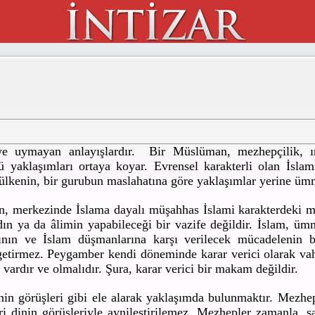
eye uymayan anlayışlardır. Bir Müslüman, mezhepçilik, ırk
ü yaklaşımları ortaya koyar. Evrensel karakterli olan İsla
ir ülkenin, bir gurubun maslahatına göre yaklaşımlar yerine üm
çin, merkezinde İslama dayalı müşahhas İslami karakterdeki m
dın ya da âlimin yapabileceği bir vazife değildir. İslam, ümm
ının ve İslam düşmanlarına karşı verilecek mücadelenin bel
 getirmez. Peygamber kendi döneminde karar verici olarak va
 vardır ve olmalıdır. Şura, karar verici bir makam değildir.
nin görüşleri gibi ele alarak yaklaşımda bulunmaktır. Mezhep
ri dinin görüşleriyle aynileştirilemez. Mezhepler zamanla, şar