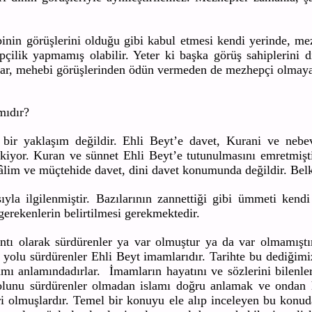
in görüşlerini olduğu gibi kabul etmesi kendi yerinde, mezh
ilik yapmamış olabilir. Yeter ki başka görüş sahiplerini 
nlar, mehebi görüşlerinden ödün vermeden de mezhepçi olmayab
mıdır?
 yaklaşım değildir. Ehli Beyt’e davet, Kurani ve nebevi 
kiyor. Kuran ve sünnet Ehli Beyt’e tutunulmasını emretmiştir
âlim ve müçtehide davet, dini davet konumunda değildir. Belki
a ilgilenmiştir. Bazılarının zannettiği gibi ümmeti kendi 
 gerekenlerin belirtilmesi gerekmektedir.
ntı olarak sürdürenler ya var olmuştur ya da var olmamışt
 yolu sürdürenler Ehli Beyt imamlarıdır. Tarihte bu dediğimi
ı anlamındadırlar. İmamların hayatını ve sözlerini bilenle
olunu sürdürenler olmadan islamı doğru anlamak ve ondan 
 olmuşlardır. Temel bir konuyu ele alıp inceleyen bu konuda