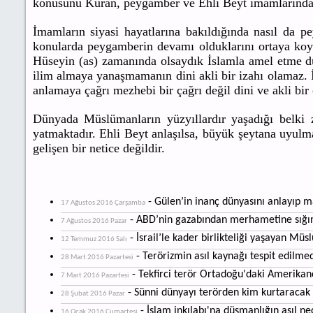
konusunu Kuran, peygamber ve Ehli Beyt imamlarından ge
İmamların siyasi hayatlarına bakıldığında nasıl da p
konularda peygamberin devamı olduklarını ortaya koy
Hüseyin (as) zamanında olsaydık İslamla amel etme 
ilim almaya yanaşmamanın dini akli bir izahı olamaz. 
anlamaya çağrı mezhebi bir çağrı değil dini ve akli bir
Dünyada Müslümanların yüzyıllardır yaşadığı belki
yatmaktadır. Ehli Beyt anlaşılsa, büyük şeytana uyu
gelişen bir netice değildir.
- Gülen’in inanç dünyasını anlayı
17 Ağustos 2016 Çarşamba
- ABD’nin gazabından merhametine sığ
7 Ağustos 2016 Pazar
- İsrail’le kader birlikteliği yaşayan Mü
12 Temmuz 2016 Salı
- Terörizmin asıl kaynağı tespit edilmed
28 Mart 2016 Pazartesi
- Tekfirci terör Ortadoğu'daki Amerikanc
7 Mart 2016 Pazartesi
- Sünni dünyayı terörden kim kurtaracak
28 Şubat 2016 Pazar
- İslam inkılabı'na düşmanlığın asıl ne
16 Ocak 2016 Cumartesi