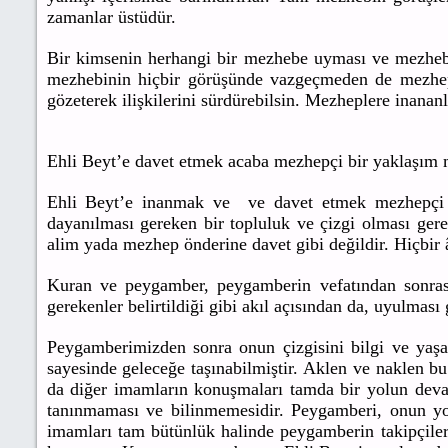
zamanlar üstüdür.
Bir kimsenin herhangi bir mezhebe uyması ve mezhebin
mezhebinin hiçbir görüşünde vazgeçmeden de mezhepç
gözeterek ilişkilerini sürdürebilsin. Mezheplere inana
Ehli Beyt’e davet etmek acaba mezhepçi bir yaklaşım 
Ehli Beyt’e inanmak ve ve davet etmek mezhepçi bir
dayanılması gereken bir topluluk ve çizgi olması gere
alim yada mezhep önderine davet gibi değildir. Hiçbir 
Kuran ve peygamber, peygamberin vefatından sonrasıyl
gerekenler belirtildiği gibi akıl açısından da, uyulması
Peygamberimizden sonra onun çizgisini bilgi ve yaşa
sayesinde geleceğe taşınabilmiştir. Aklen ve naklen bu
da diğer imamların konuşmaları tamda bir yolun devam
tanınmaması ve bilinmemesidir. Peygamberi, onun y
imamları tam bütünlük halinde peygamberin takipçileri