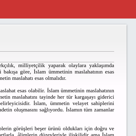
çılık, milliyetçilik yaparak olaylara yaklaşımda
mi bakışa göre, İslam ümmetinin maslahatının esas
metin maslahatı esas olmalıdır.
aslahat esas olabilir. İslam ümmetinin maslahatının
etin maslahatını tayinde her tür kargaşayı giderici
irleyicisidir. İslam, ümmetin velayet sahiplerini
hdetin oluşmasını sağlıyordu. İslamın tüm zamanlar
lerin görüşleri beşer ürünü oldukları için doğru ve
tlarla, âlimlerin düzeyleriyle ilişkilidir ama İslam