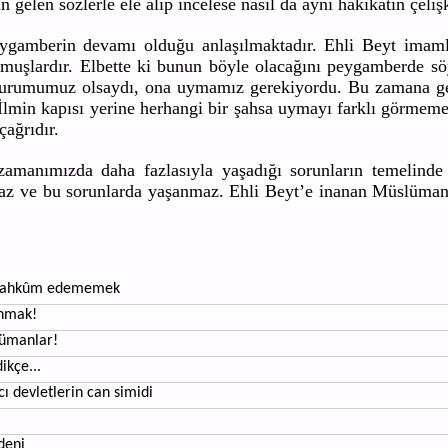
len sözlerle ele alıp incelese nasıl da aynı hakikatin çeliş
eygamberin devamı olduğu anlaşılmaktadır. Ehli Beyt imamla
muşlardır. Elbette ki bunun böyle olacağını peygamberde sö
durumumuz olsaydı, ona uymamız gerekiyordu. Bu zamana ge
İlmin kapısı yerine herhangi bir şahsa uymayı farklı görmem
 çağrıdır.
 zamanımızda daha fazlasıyla yaşadığı sorunların temelin
lmaz ve bu sorunlarda yaşanmaz. Ehli Beyt’e inanan Müslüma
p mahkûm edememek
ınmak!
slümanlar!
ikçe...
ı devletlerin can simidi
deni