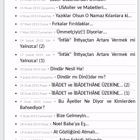
21 Nisan 2015 Salı
- USAvîler ve Mabetleri…
15 Nisan 2015 Çarşamba
- Yazıklar Olsun O Namaz Kılanlara ki…
6 Nisan 2015 Pazartesi
- Fırkalar Fırıldaklar…
27 Mart 2015 Cuma
- Ümmetçiyiz(!) Diyorlar…
7 Mart 2015 Cumartesi
- "İnfâk" İhtiyaçtan Artanı Vermek mi
24 Şubat 2015 Salı
Yalnızca! (2)
- "İnfâk" İhtiyaçtan Artanı Vermek mi
17 Şubat 2015 Salı
Yalnızca! (1)
- Dindâr Nesil Ha!
10 Şubat 2015 Salı
- Dindâr mı Din(i)dar mı?
4 Şubat 2015 Çarşamba
- İBÂDET ve İBÂDETHÂNE ÜZERİNE… (2)
25 Ocak 2015 Pazar
- İBÂDET ve İBÂDETHÂNE ÜZERİNE… (1)
18 Ocak 2015 Pazar
- Bu Âyetler Ne Diyor ve Kimlerden
9 Ocak 2015 Cuma
Bahsediyor?
- Bize Gelmeyin…
3 Ocak 2015 Cumartesi
- Noel Baba’ya Eş…
28 Aralık 2014 Pazar
- At Gözlüğünü Atmalı…
19 Aralık 2014 Cuma