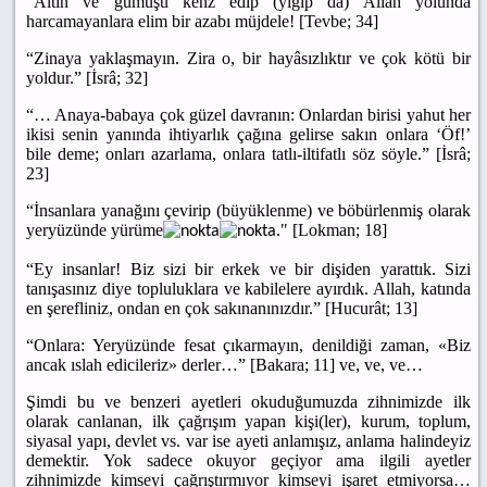
“Altın ve gümüşü kenz edip (yığıp da) Allah yolunda
harcamayanlara elim bir azabı müjdele! [Tevbe; 34]
“Zinaya yaklaşmayın. Zira o, bir hayâsızlıktır ve çok kötü bir
yoldur.” [İsrâ; 32]
“… Anaya-babaya çok güzel davranın: Onlardan birisi yahut her
ikisi senin yanında ihtiyarlık çağına gelirse sakın onlara ‘Öf!’
bile deme; onları azarlama, onlara tatlı-iltifatlı söz söyle.” [İsrâ;
23]
“İnsanlara yanağını çevirip (büyüklenme) ve böbürlenmiş olarak
yeryüzünde yürüme
." [Lokman; 18]
“Ey insanlar! Biz sizi bir erkek ve bir dişiden yarattık. Sizi
tanışasınız diye topluluklara ve kabilelere ayırdık. Allah, katında
en şerefliniz, ondan en çok sakınanınızdır.” [Hucurât; 13]
“Onlara: Yeryüzünde fesat çıkarmayın, denildiği zaman, «Biz
ancak ıslah edicileriz» derler…” [Bakara; 11] ve, ve, ve…
Şimdi bu ve benzeri ayetleri okuduğumuzda zihnimizde ilk
olarak canlanan, ilk çağrışım yapan kişi(ler), kurum, toplum,
siyasal yapı, devlet vs. var ise ayeti anlamışız, anlama halindeyiz
demektir. Yok sadece okuyor geçiyor ama ilgili ayetler
zihnimizde kimseyi çağrıştırmıyor kimseyi işaret etmiyorsa…