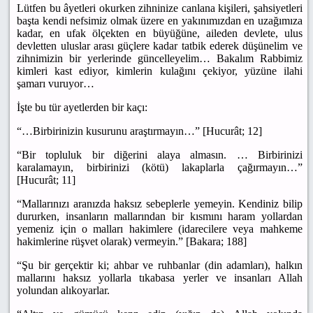
Lütfen bu âyetleri okurken zihninize canlana kişileri, şahsiyetleri
başta kendi nefsimiz olmak üzere en yakınımızdan en uzağımıza
kadar, en ufak ölçekten en büyüğüne, aileden devlete, ulus
devletten uluslar arası güçlere kadar tatbik ederek düşünelim ve
zihnimizin bir yerlerinde güncelleyelim… Bakalım Rabbimiz
kimleri kast ediyor, kimlerin kulağını çekiyor, yüzüne ilahi
şamarı vuruyor…
İşte bu tür ayetlerden bir kaçı:
“…Birbirinizin kusurunu araştırmayın…” [Hucurât; 12]
“Bir topluluk bir diğerini alaya almasın. … Birbirinizi
karalamayın, birbirinizi (kötü) lakaplarla çağırmayın…”
[Hucurât; 11]
“Mallarınızı aranızda haksız sebeplerle yemeyin. Kendiniz bilip
dururken, insanların mallarından bir kısmını haram yollardan
yemeniz için o malları hakimlere (idarecilere veya mahkeme
hakimlerine rüşvet olarak) vermeyin.” [Bakara; 188]
“Şu bir gerçektir ki; ahbar ve ruhbanlar (din adamları), halkın
mallarını haksız yollarla tıkabasa yerler ve insanları Allah
yolundan alıkoyarlar.