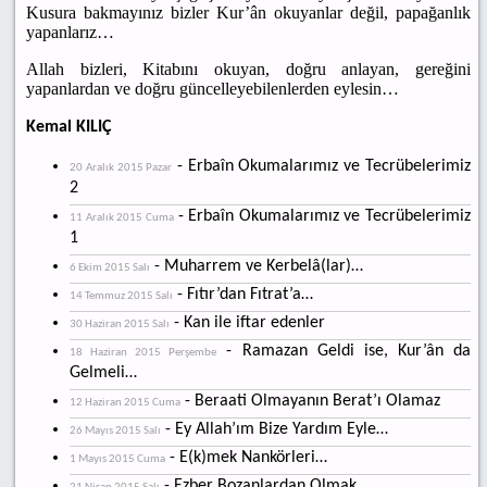
Kusura bakmayınız bizler Kur’ân okuyanlar değil, papağanlık
yapanlarız…
Allah bizleri, Kitabını okuyan, doğru anlayan, gereğini
yapanlardan ve doğru güncelleyebilenlerden eylesin…
Kemal KILIÇ
- Erbaîn Okumalarımız ve Tecrübelerimiz
20 Aralık 2015 Pazar
2
- Erbaîn Okumalarımız ve Tecrübelerimiz
11 Aralık 2015 Cuma
1
- Muharrem ve Kerbelâ(lar)…
6 Ekim 2015 Salı
- Fıtır’dan Fıtrat’a…
14 Temmuz 2015 Salı
- Kan ile iftar edenler
30 Haziran 2015 Salı
- Ramazan Geldi ise, Kur’ân da
18 Haziran 2015 Perşembe
Gelmeli…
- Beraati Olmayanın Berat’ı Olamaz
12 Haziran 2015 Cuma
- Ey Allah’ım Bize Yardım Eyle…
26 Mayıs 2015 Salı
- E(k)mek Nankörleri…
1 Mayıs 2015 Cuma
- Ezber Bozanlardan Olmak…