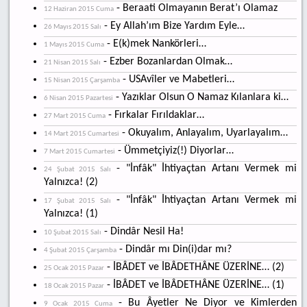
- Beraati Olmayanın Berat’ı Olamaz
12 Haziran 2015 Cuma
- Ey Allah’ım Bize Yardım Eyle…
26 Mayıs 2015 Salı
- E(k)mek Nankörleri…
1 Mayıs 2015 Cuma
- Ezber Bozanlardan Olmak…
21 Nisan 2015 Salı
- USAvîler ve Mabetleri…
15 Nisan 2015 Çarşamba
- Yazıklar Olsun O Namaz Kılanlara ki…
6 Nisan 2015 Pazartesi
- Fırkalar Fırıldaklar…
27 Mart 2015 Cuma
- Okuyalım, Anlayalım, Uyarlayalım…
14 Mart 2015 Cumartesi
- Ümmetçiyiz(!) Diyorlar…
7 Mart 2015 Cumartesi
- "İnfâk" İhtiyaçtan Artanı Vermek mi
24 Şubat 2015 Salı
Yalnızca! (2)
- "İnfâk" İhtiyaçtan Artanı Vermek mi
17 Şubat 2015 Salı
Yalnızca! (1)
- Dindâr Nesil Ha!
10 Şubat 2015 Salı
- Dindâr mı Din(i)dar mı?
4 Şubat 2015 Çarşamba
- İBÂDET ve İBÂDETHÂNE ÜZERİNE… (2)
25 Ocak 2015 Pazar
- İBÂDET ve İBÂDETHÂNE ÜZERİNE… (1)
18 Ocak 2015 Pazar
- Bu Âyetler Ne Diyor ve Kimlerden
9 Ocak 2015 Cuma