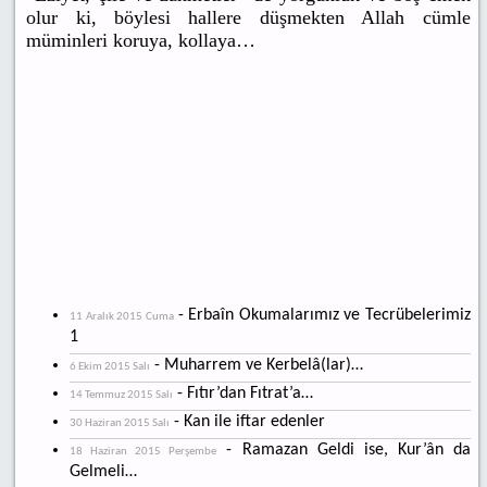
olur ki, böylesi hallere düşmekten Allah cümle
müminleri koruya, kollaya…
- Erbaîn Okumalarımız ve Tecrübelerimiz
11 Aralık 2015 Cuma
1
- Muharrem ve Kerbelâ(lar)…
6 Ekim 2015 Salı
- Fıtır’dan Fıtrat’a…
14 Temmuz 2015 Salı
- Kan ile iftar edenler
30 Haziran 2015 Salı
- Ramazan Geldi ise, Kur’ân da
18 Haziran 2015 Perşembe
Gelmeli…