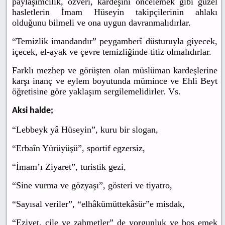
paylaşımcılık, özveri, kardeşini öncelemek gibi güzel
hasletlerin İmam Hüseyin takipçilerinin ahlakı
olduğunu bilmeli ve ona uygun davranmalıdırlar.
“Temizlik imandandır” peygamberî düsturuyla giyecek,
içecek, el-ayak ve çevre temizliğinde titiz olmalıdırlar.
Farklı mezhep ve görüşten olan müslüman kardeşlerine
karşı inanç ve eylem boyutunda mümince ve Ehli Beyt
öğretisine göre yaklaşım sergilemelidirler. Vs.
Aksi halde;
“Lebbeyk yâ Hüseyin”, kuru bir slogan,
“Erbaîn Yürüyüşü”, sportif egzersiz,
“İmam’ı Ziyaret”, turistik gezi,
“Sine vurma ve gözyaşı”, gösteri ve tiyatro,
“Sayısal veriler”, “elhâkümüttekâsür”e misdak,
“Eziyet, çile ve zahmetler” de yorgunluk ve boş emek