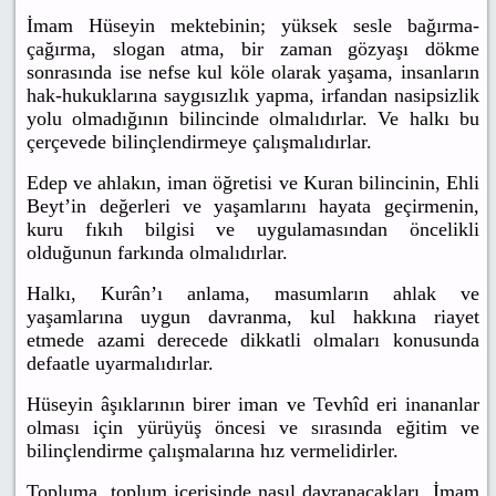
İmam Hüseyin mektebinin; yüksek sesle bağırma-
çağırma, slogan atma, bir zaman gözyaşı dökme
sonrasında ise nefse kul köle olarak yaşama, insanların
hak-hukuklarına saygısızlık yapma, irfandan nasipsizlik
yolu olmadığının bilincinde olmalıdırlar. Ve halkı bu
çerçevede bilinçlendirmeye çalışmalıdırlar.
Edep ve ahlakın, iman öğretisi ve Kuran bilincinin, Ehli
Beyt’in değerleri ve yaşamlarını hayata geçirmenin,
kuru fıkıh bilgisi ve uygulamasından öncelikli
olduğunun farkında olmalıdırlar.
Halkı, Kurân’ı anlama, masumların ahlak ve
yaşamlarına uygun davranma, kul hakkına riayet
etmede azami derecede dikkatli olmaları konusunda
defaatle uyarmalıdırlar.
Hüseyin âşıklarının birer iman ve Tevhîd eri inananlar
olması için yürüyüş öncesi ve sırasında eğitim ve
bilinçlendirme çalışmalarına hız vermelidirler.
Topluma, toplum içerisinde nasıl davranacakları, İmam