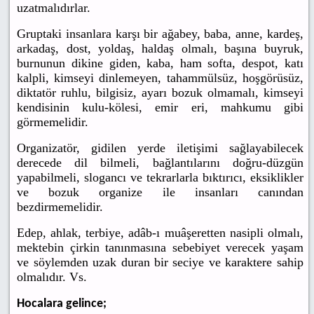
uzatmalıdırlar.
Gruptaki insanlara karşı bir ağabey, baba, anne, kardeş,
arkadaş, dost, yoldaş, haldaş olmalı, başına buyruk,
burnunun dikine giden, kaba, ham softa, despot, katı
kalpli, kimseyi dinlemeyen, tahammülsüz, hoşgörüsüz,
diktatör ruhlu, bilgisiz, ayarı bozuk olmamalı, kimseyi
kendisinin kulu-kölesi, emir eri, mahkumu gibi
görmemelidir.
Organizatör, gidilen yerde iletişimi sağlayabilecek
derecede dil bilmeli, bağlantılarını doğru-düzgün
yapabilmeli, slogancı ve tekrarlarla bıktırıcı, eksiklikler
ve bozuk organize ile insanları canından
bezdirmemelidir.
Edep, ahlak, terbiye, adâb-ı muâşeretten nasipli olmalı,
mektebin çirkin tanınmasına sebebiyet verecek yaşam
ve söylemden uzak duran bir seciye ve karaktere sahip
olmalıdır. Vs.
Hocalara gelince;