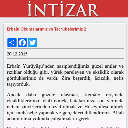
Erbaîn Okumalarımız ve Tecrübelerimiz 2
Share
Facebook
Twitter
20.12.2015
Erbaîn Yürüyüşü’nden nasiplendiğimiz güzel anılar ve
rızıklar olduğu gibi, yürek pareleyen ve eksiklik olarak
gördüklerimiz de vardı. Zira beşerdik, âcizdik, nefis
taşıyorduk.
Ancak daha güzele ulaşmak, kemâle erişmek,
eksikliklerimizi telafi etmek, hatalarımıza son vermek,
nefsin zincirlerinden azâd olmak ve Hüseynîleşebilmek
için muhâsebe yapmak ve gerçekleri dillendirerek Allah
adamı olma yolunda çalışılmak ta gerek…