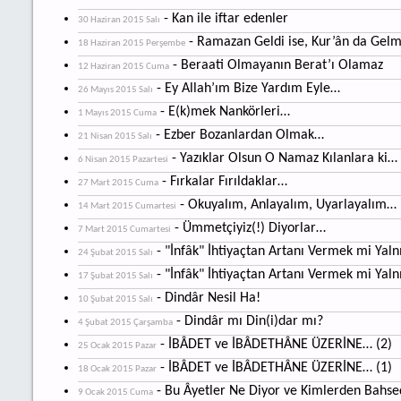
- Kan ile iftar edenler
30 Haziran 2015 Salı
- Ramazan Geldi ise, Kur’ân da Gel
18 Haziran 2015 Perşembe
- Beraati Olmayanın Berat’ı Olamaz
12 Haziran 2015 Cuma
- Ey Allah’ım Bize Yardım Eyle…
26 Mayıs 2015 Salı
- E(k)mek Nankörleri…
1 Mayıs 2015 Cuma
- Ezber Bozanlardan Olmak…
21 Nisan 2015 Salı
- Yazıklar Olsun O Namaz Kılanlara ki…
6 Nisan 2015 Pazartesi
- Fırkalar Fırıldaklar…
27 Mart 2015 Cuma
- Okuyalım, Anlayalım, Uyarlayalım…
14 Mart 2015 Cumartesi
- Ümmetçiyiz(!) Diyorlar…
7 Mart 2015 Cumartesi
- "İnfâk" İhtiyaçtan Artanı Vermek mi Yalnı
24 Şubat 2015 Salı
- "İnfâk" İhtiyaçtan Artanı Vermek mi Yalnı
17 Şubat 2015 Salı
- Dindâr Nesil Ha!
10 Şubat 2015 Salı
- Dindâr mı Din(i)dar mı?
4 Şubat 2015 Çarşamba
- İBÂDET ve İBÂDETHÂNE ÜZERİNE… (2)
25 Ocak 2015 Pazar
- İBÂDET ve İBÂDETHÂNE ÜZERİNE… (1)
18 Ocak 2015 Pazar
- Bu Âyetler Ne Diyor ve Kimlerden Bahse
9 Ocak 2015 Cuma