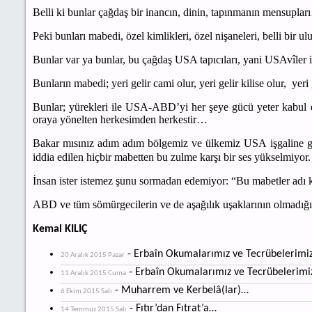
Belli ki bunlar çağdaş bir inancın, dinin, tapınmanın mensupla
Peki bunları mabedi, özel kimlikleri, özel nişaneleri, belli bir u
Bunlar var ya bunlar, bu çağdaş USA tapıcıları, yani USAvîler 
Bunların mabedi; yeri gelir cami olur, yeri gelir kilise olur, yeri
Bunlar; yürekleri ile USA-ABD’yi her şeye gücü yeter kabul 
oraya yönelten herkesimden herkestir…
Bakar mısınız adım adım bölgemiz ve ülkemiz USA işgaline g
iddia edilen hiçbir mabetten bu zulme karşı bir ses yükselmiyor.
İnsan ister istemez şunu sormadan edemiyor: “Bu mabetler adı 
ABD ve tüm sömürgecilerin ve de aşağılık uşaklarının olmadığ
Kemal KILIÇ
- Erbaîn Okumalarımız ve Tecrübelerimiz
20 Aralık 2015 Pazar
- Erbaîn Okumalarımız ve Tecrübelerimi
11 Aralık 2015 Cuma
- Muharrem ve Kerbelâ(lar)…
6 Ekim 2015 Salı
- Fıtır’dan Fıtrat’a…
14 Temmuz 2015 Salı