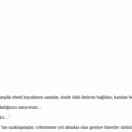
rşılık ebedi hayatlarını satanlar, sözde ilahi dinlerin bağlıları, kandan
nladığınızı sanıyorum…
Nâci…’
 Hak’tan uzaklaşmışlar, cehenneme yol almakta olan gemiye binenler sürü