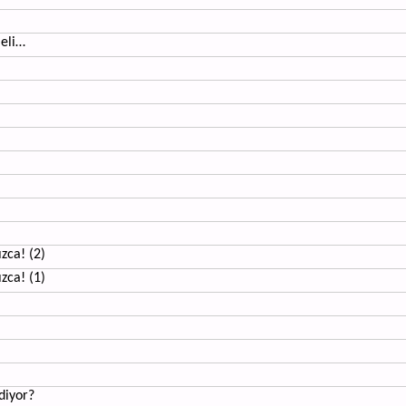
meli…
zca! (2)
zca! (1)
diyor?