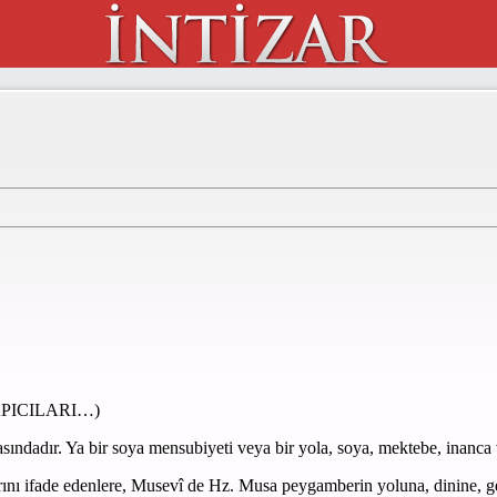
APICILARI…)
sındadır. Ya bir soya mensubiyeti veya bir yola, soya, mektebe, inanca v
arını ifade edenlere, Musevî de Hz. Musa peygamberin yoluna, dinine, ge