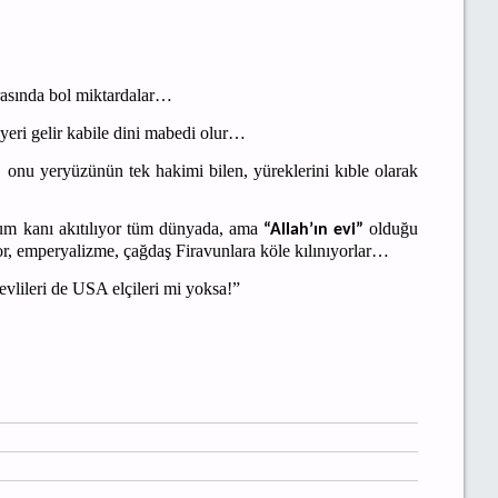
arasında bol miktardalar…
r, yeri gelir kabile dini mabedi olur…
onu yeryüzünün tek hakimi bilen, yüreklerini kıble olarak
um kanı akıtılıyor tüm dünyada, ama
olduğu
“Allah’ın evi”
ıyor, emperyalizme, çağdaş Firavunlara köle kılınıyorlar…
lileri de USA elçileri mi yoksa!”