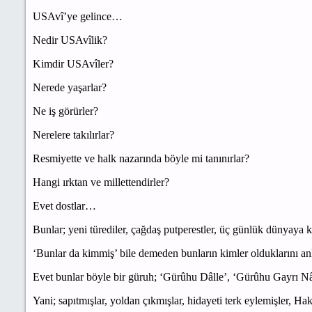
USAvî’ye gelince…
Nedir USAvîlik?
Kimdir USAvîler?
Nerede yaşarlar?
Ne iş görürler?
Nerelere takılırlar?
Resmiyette ve halk nazarında böyle mi tanınırlar?
Hangi ırktan ve millettendirler?
Evet dostlar…
Bunlar; yeni türediler, çağdaş putperestler, üç günlük dünyaya ka
‘Bunlar da kimmiş’ bile demeden bunların kimler olduklarını a
Evet bunlar böyle bir güruh; ‘Gürûhu Dâlle’, ‘Gürûhu Gayrı 
Yani; sapıtmışlar, yoldan çıkmışlar, hidayeti terk eylemişler,