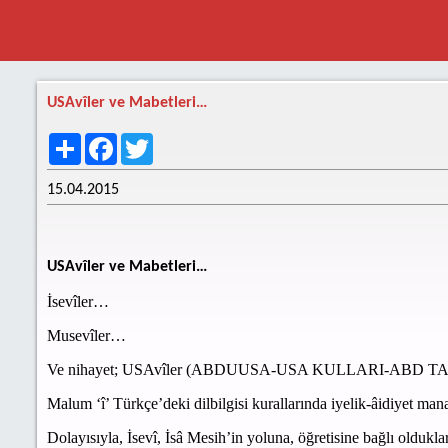
USAvîler ve Mabetleri…
Share
Facebook
Twitter
15.04.2015
USAvîler ve Mabetleri…
İsevîler…
Musevîler…
Ve nihayet; USAvîler (ABDUUSA-USA KULLARI-ABD T
Malum ‘î’ Türkçe’deki dilbilgisi kurallarında iyelik-âidiyet mana
Dolayısıyla, İsevî, İsâ Mesih’in yoluna, öğretisine bağlı oldukl