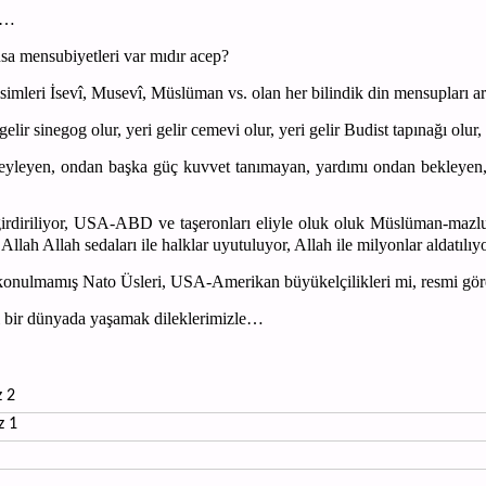
rı…
lusa mensubiyetleri var mıdır acep?
isimleri İsevî, Musevî, Müslüman vs. olan her bilindik din mensupları 
 gelir sinegog olur, yeri gelir cemevi olur, yeri gelir Budist tapınağı olu
eyleyen, ondan başka güç kuvvet tanımayan, yardımı ondan bekleyen, 
irdiriliyor, USA-ABD ve taşeronları eliyle oluk oluk Müslüman-mazl
 Allah Allah sedaları ile halklar uyutuluyor, Allah ile milyonlar aldatıl
konulmamış Nato Üsleri, USA-Amerikan büyükelçilikleri mi, resmi görev
ı bir dünyada yaşamak dileklerimizle…
 2
z 1