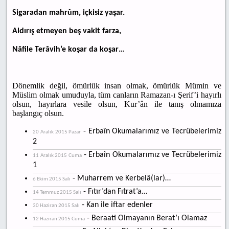
Sigaradan mahrûm, içkisiz yaşar.
Aldırış etmeyen beş vakit farza,
Nâfile Terâvih’e koşar da koşar…
Dönemlik değil, ömürlük insan olmak, ömürlük Mümin ve
Müslim olmak umuduyla, tüm canların Ramazan-ı Şerif’i hayırlı
olsun, hayırlara vesile olsun, Kur’ân ile tanış olmamıza
başlangıç olsun.
- Erbaîn Okumalarımız ve Tecrübelerimiz
20 Aralık 2015 Pazar
2
- Erbaîn Okumalarımız ve Tecrübelerimiz
11 Aralık 2015 Cuma
1
- Muharrem ve Kerbelâ(lar)…
6 Ekim 2015 Salı
- Fıtır’dan Fıtrat’a…
14 Temmuz 2015 Salı
- Kan ile iftar edenler
30 Haziran 2015 Salı
- Beraati Olmayanın Berat’ı Olamaz
12 Haziran 2015 Cuma