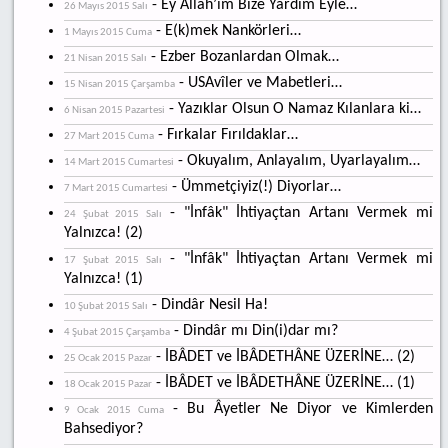
- Ey Allah’ım Bize Yardım Eyle…
26 Mayıs 2015 Salı
- E(k)mek Nankörleri…
1 Mayıs 2015 Cuma
- Ezber Bozanlardan Olmak…
21 Nisan 2015 Salı
- USAvîler ve Mabetleri…
15 Nisan 2015 Çarşamba
- Yazıklar Olsun O Namaz Kılanlara ki…
6 Nisan 2015 Pazartesi
- Fırkalar Fırıldaklar…
27 Mart 2015 Cuma
- Okuyalım, Anlayalım, Uyarlayalım…
14 Mart 2015 Cumartesi
- Ümmetçiyiz(!) Diyorlar…
7 Mart 2015 Cumartesi
- "İnfâk" İhtiyaçtan Artanı Vermek mi
24 Şubat 2015 Salı
Yalnızca! (2)
- "İnfâk" İhtiyaçtan Artanı Vermek mi
17 Şubat 2015 Salı
Yalnızca! (1)
- Dindâr Nesil Ha!
10 Şubat 2015 Salı
- Dindâr mı Din(i)dar mı?
4 Şubat 2015 Çarşamba
- İBÂDET ve İBÂDETHÂNE ÜZERİNE… (2)
25 Ocak 2015 Pazar
- İBÂDET ve İBÂDETHÂNE ÜZERİNE… (1)
18 Ocak 2015 Pazar
- Bu Âyetler Ne Diyor ve Kimlerden
9 Ocak 2015 Cuma
Bahsediyor?