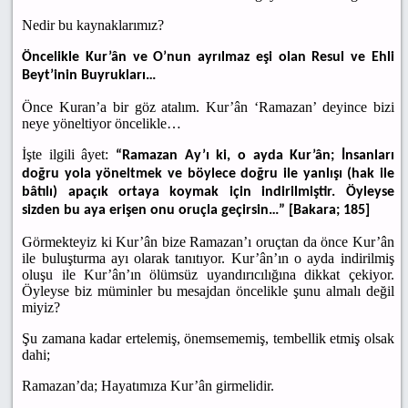
Nedir bu kaynaklarımız?
Öncelikle Kur’ân ve O’nun ayrılmaz eşi olan Resul ve Ehli
Beyt’inin Buyrukları…
Önce Kuran’a bir göz atalım. Kur’ân ‘Ramazan’ deyince bizi
neye yöneltiyor öncelikle…
İşte ilgili âyet:
“Ramazan Ay’ı ki, o ayda Kur’ân; İnsanları
doğru yola yöneltmek ve böylece doğru ile yanlışı (hak ile
bâtılı) apaçık ortaya koymak için indirilmiştir. Öyleyse
sizden bu aya erişen onu oruçla geçirsin…” [Bakara; 185]
Görmekteyiz ki Kur’ân bize Ramazan’ı oruçtan da önce Kur’ân
ile buluşturma ayı olarak tanıtıyor. Kur’ân’ın o ayda indirilmiş
oluşu ile Kur’ân’ın ölümsüz uyandırıcılığına dikkat çekiyor.
Öyleyse biz müminler bu mesajdan öncelikle şunu almalı değil
miyiz?
Şu zamana kadar ertelemiş, önemsememiş, tembellik etmiş olsak
dahi;
Ramazan’da; Hayatımıza Kur’ân girmelidir.