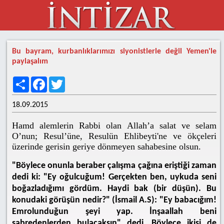
Bu bayram, kurbanlıklarımızı siyonistlerle değil Yemen'le
paylaşalım
Share
Facebook
Twitter
18.09.2015
Hamd alemlerin Rabbi olan Allah’a salat ve selam
O’nun; Resul’üne, Resulün Ehlibeyti'ne ve ökçeleri
üzerinde gerisin geriye dönmeyen sahabesine olsun.
"Böylece onunla beraber çalışma çağına eriştiği zaman
dedi ki: "Ey oğulcuğum! Gerçekten ben, uykuda seni
boğazladığımı gördüm. Haydi bak (bir düşün). Bu
konudaki görüşün nedir?" (İsmail A.S): "Ey babacığım!
Emrolunduğun şeyi yap. İnşaallah beni
sabredenlerden bulacaksın" dedi. Böylece ikisi de