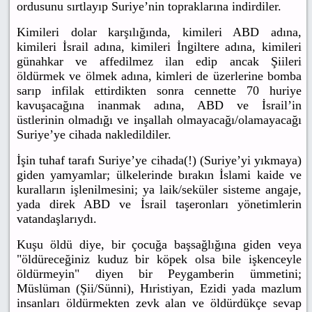
ordusunu sırtlayıp Suriye’nin topraklarına indirdiler.
Kimileri dolar karşılığında, kimileri ABD adına,
kimileri İsrail adına, kimileri İngiltere adına, kimileri
günahkar ve affedilmez ilan edip ancak Şiileri
öldürmek ve ölmek adına, kimleri de üzerlerine bomba
sarıp infilak ettirdikten sonra cennette 70 huriye
kavuşacağına inanmak adına, ABD ve İsrail’in
üstlerinin olmadığı ve inşallah olmayacağı/olamayacağı
Suriye’ye cihada nakledildiler.
İşin tuhaf tarafı Suriye’ye cihada(!) (Suriye’yi yıkmaya)
giden yamyamlar; ülkelerinde bırakın İslami kaide ve
kuralların işlenilmesini; ya laik/seküler sisteme angaje,
yada direk ABD ve İsrail taşeronları yönetimlerin
vatandaşlarıydı.
Kuşu öldü diye, bir çocuğa başsağlığına giden veya
"öldüreceğiniz kuduz bir köpek olsa bile işkenceyle
öldürmeyin" diyen bir Peygamberin ümmetini;
Müslüman (Şii/Sünni), Hıristiyan, Ezidi yada mazlum
insanları öldürmekten zevk alan ve öldürdükçe sevap