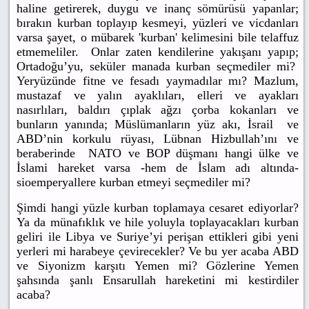
haline getirerek, duygu ve inanç sömürüsü yapanlar;
bırakın kurban toplayıp kesmeyi, yüzleri ve vicdanları
varsa şayet, o mübarek 'kurban' kelimesini bile telaffuz
etmemeliler. Onlar zaten kendilerine yakışanı yapıp;
Ortadoğu’yu, seküler manada kurban seçmediler mi?
Yeryüzünde fitne ve fesadı yaymadılar mı? Mazlum,
mustazaf ve yalın ayaklıları, elleri ve ayakları
nasırlıları, baldırı çıplak ağzı çorba kokanları ve
bunların yanında; Müslümanların yüz akı, İsrail ve
ABD’nin korkulu rüyası, Lübnan Hizbullah’ını ve
beraberinde NATO ve BOP düşmanı hangi ülke ve
İslami hareket varsa -hem de İslam adı altında-
sioemperyallere kurban etmeyi seçmediler mi?
Şimdi hangi yüzle kurban toplamaya cesaret ediyorlar?
Ya da münafıklık ve hile yoluyla toplayacakları kurban
geliri ile Libya ve Suriye’yi perişan ettikleri gibi yeni
yerleri mi harabeye çevirecekler? Ve bu yer acaba ABD
ve Siyonizm karşıtı Yemen mi? Gözlerine Yemen
şahsında şanlı Ensarullah hareketini mi kestirdiler
acaba?