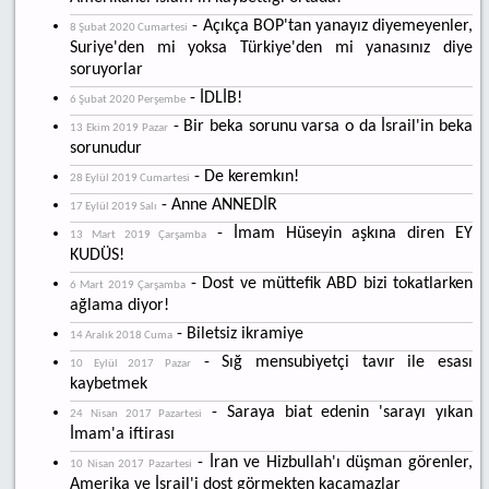
- Açıkça BOP'tan yanayız diyemeyenler,
8 Şubat 2020 Cumartesi
Suriye'den mi yoksa Türkiye'den mi yanasınız diye
soruyorlar
- İDLİB!
6 Şubat 2020 Perşembe
- Bir beka sorunu varsa o da İsrail'in beka
13 Ekim 2019 Pazar
sorunudur
- De keremkın!
28 Eylül 2019 Cumartesi
- Anne ANNEDİR
17 Eylül 2019 Salı
- İmam Hüseyin aşkına diren EY
13 Mart 2019 Çarşamba
KUDÜS!
- Dost ve müttefik ABD bizi tokatlarken
6 Mart 2019 Çarşamba
ağlama diyor!
- Biletsiz ikramiye
14 Aralık 2018 Cuma
- Sığ mensubiyetçi tavır ile esası
10 Eylül 2017 Pazar
kaybetmek
- Saraya biat edenin 'sarayı yıkan
24 Nisan 2017 Pazartesi
İmam'a iftirası
- İran ve Hizbullah'ı düşman görenler,
10 Nisan 2017 Pazartesi
Amerika ve İsrail'i dost görmekten kaçamazlar