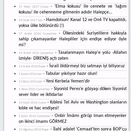
- ‘Elma kokusu’ ile cennete ve ‘lağım
17 Mart 2017 Cuma
kokusu’ ile cehenneme gitmenin adıdır Halepçe...
- Hamdolsun! Kanal 12 ve On4 TV kapatıldı,
24 Ocak 2017 Salı
yoksa ülke bölünürdü (!)
- Ülkesindeki Suriyelilere hakkıyla
17 Aralık 2016 Cumartesi
sahip çıkamayanlar Halepliler için endişe ediyor öyle
mi?
- Tasalanmayın Halep'e yolu -Allahın
14 Aralık 2016 Çarşamba
izniyle- DİRENİŞ açtı zaten
- İsrail öldürmeyi biz satmayı iyi biliyoruz
11 Aralık 2016 Pazar
- Tabular yıkılıyor hazır olun!
1 Kasım 2016 Salı
- Yeni Kerbela Yemen'dir
11 Ekim 2016 Salı
- Siyonist Peres’e gözyaşı döken Siyonist
1 Ekim 2016 Cumartesi
sever lider ve iktidarlar
- Kıblesi Tel Aviv ve Washington olanların
16 Eylül 2016 Cuma
kıble ve hac endişesi!
- Onbir İmâmı görüp iman etmeyenler
3 Eylül 2016 Cumartesi
on ikinci imamı GÖRMEZ
- İlahî adalet 'Cemaat'ten sonra BOP'çu
14 Ağustos 2016 Pazar