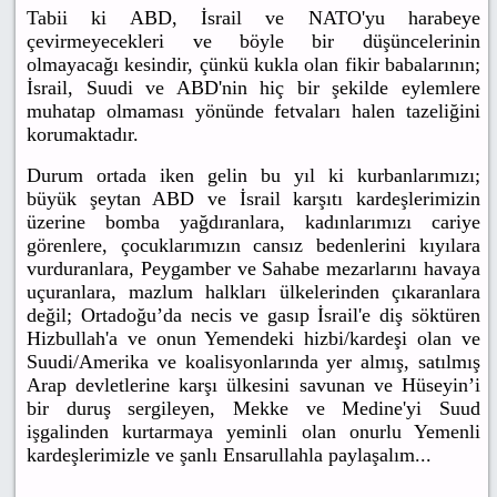
Tabii ki ABD, İsrail ve NATO'yu harabeye
çevirmeyecekleri ve böyle bir düşüncelerinin
olmayacağı kesindir, çünkü kukla olan fikir babalarının;
İsrail, Suudi ve ABD'nin hiç bir şekilde eylemlere
muhatap olmaması yönünde fetvaları halen tazeliğini
korumaktadır.
Durum ortada iken gelin bu yıl ki kurbanlarımızı;
büyük şeytan ABD ve İsrail karşıtı kardeşlerimizin
üzerine bomba yağdıranlara, kadınlarımızı cariye
görenlere, çocuklarımızın cansız bedenlerini kıyılara
vurduranlara, Peygamber ve Sahabe mezarlarını havaya
uçuranlara, mazlum halkları ülkelerinden çıkaranlara
değil; Ortadoğu’da necis ve gasıp İsrail'e diş söktüren
Hizbullah'a ve onun Yemendeki hizbi/kardeşi olan ve
Suudi/Amerika ve koalisyonlarında yer almış, satılmış
Arap devletlerine karşı ülkesini savunan ve Hüseyin’i
bir duruş sergileyen, Mekke ve Medine'yi Suud
işgalinden kurtarmaya yeminli olan onurlu Yemenli
kardeşlerimizle ve şanlı Ensarullahla paylaşalım...