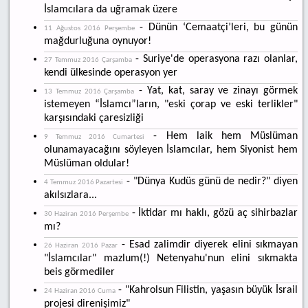
İslamcılara da uğramak üzere
- Dünün ‘Cemaatçi’leri, bu günün
11 Ağustos 2016 Perşembe
mağdurluğuna oynuyor!
- Suriye'de operasyona razı olanlar,
27 Temmuz 2016 Çarşamba
kendi ülkesinde operasyon yer
- Yat, kat, saray ve zinayı görmek
13 Temmuz 2016 Çarşamba
istemeyen “İslamcı”ların, "eski çorap ve eski terlikler"
karşısındaki çaresizliği
- Hem laik hem Müslüman
9 Temmuz 2016 Cumartesi
olunamayacağını söyleyen İslamcılar, hem Siyonist hem
Müslüman oldular!
- "Dünya Kudüs günü de nedir?" diyen
4 Temmuz 2016 Pazartesi
akılsızlara...
- İktidar mı haklı, gözü aç sihirbazlar
30 Haziran 2016 Perşembe
mı?
- Esad zalimdir diyerek elini sıkmayan
26 Haziran 2016 Pazar
"İslamcılar" mazlum(!) Netenyahu'nun elini sıkmakta
beis görmediler
- "Kahrolsun Filistin, yaşasın büyük İsrail
24 Haziran 2016 Cuma
projesi direnişimiz"