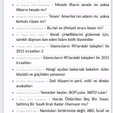
- Mesele iftarın sevabı mı yoksa
23 Haziran 2016 Perşembe
itibarın hesabı mı?
- 'İmam' Amerika'nın adamı mı, yoksa
9 Haziran 2016 Perşembe
korkulu rüyası mı?
- Bu hal ve zihniyet orucu bozar mı?
6 Haziran 2016 Pazartesi
- Kendi çirkefliklerini gizlemek için,
27 Mayıs 2016 Cuma
sürekli düşman ilan eden İslâm kılıflı Siyonistler
- İslamcıların 90'lardaki talepleri ile
2 Nisan 2016 Cumartesi
2015 icraatları 2
- İslamcıların 90'lardaki talepleri ile 2015
22 Kasım 2015 Pazar
icraatları
- Hangi açıdan bakarsak bakalım sizler
15 Kasım 2015 Pazar
ikiyüzlü ve güçlüden yanasınız
- Deli Hüsam'ın yerli, milli ve dindar
14 Ekim 2015 Çarşamba
avukatları
- Yemezler beyler; BOP'çular, NATO'cular!
9 Ekim 2015 Cuma
- Hacda Öldürülen Beş Bin İnsan,
3 Ekim 2015 Cumartesi
Satılmış Bir Suudi Kralı Kadar Olamıyor mu?
- Namluları birbirimize değil; ABD, İsrail ve
15 Eylül 2015 Salı