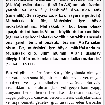
(Allah'a) teslim olunca, (İbrâhîm A.S) onu alnı üzerine
yatırdı. Ve ona "Ey İbrâhîm!" diye nida ettik
(seslendik). Sen rüyaya sadık kaldın (yerine getirdin).
Muhakkak ki Biz, Muhsinleri işte böyle
mükâfatlandırırız. Muhakkak ki bu, kesin olarak
apaçık bir imtihandır. Ve ona büyük bir kurbanı fidye
(oğluna karşı bedel olarak) verdik. Sonrakiler arasında
ona (şerefli bir anı) bıraktık. İbrâhîm (A.S)'a selâm
olsun. Biz, muhsinleri işte böyle mükâfatlandırırız.
Muhakkak ki o, Bizim mü'min (Allah'a ulaşmayı
"
dileyip bütün makamları kazanan) kullarımızdandır.
(Saffaf 102-111)
Beş yıl gibi bir süre önce Suriye’de yolunda olmayan
ne vardı sorusuna hiç bir mantıklı cevap veremeyen
zihniyet ve aynı zihniyetin tevarüsü; Suriye'yi
insanlıktan nasip almamışlara yol geçen hanı yapıp,
dünyanın hemen hemen her ülkesinden cani, esrarkeş,
hapçı, psikopat, canavar, serseri, harici, din(i)dar/dinsiz
ve haşa cenneti genelev gibi tasavvur eden barbarlar