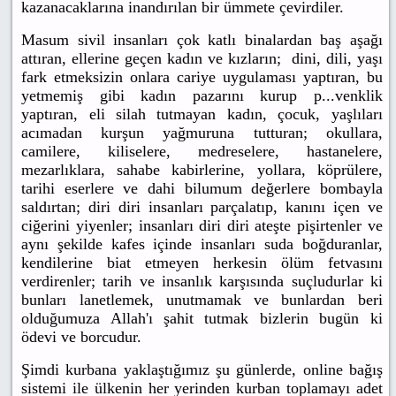
kazanacaklarına inandırılan bir ümmete çevirdiler.
Masum sivil insanları çok katlı binalardan baş aşağı
attıran, ellerine geçen kadın ve kızların; dini, dili, yaşı
fark etmeksizin onlara cariye uygulaması yaptıran, bu
yetmemiş gibi kadın pazarını kurup p...venklik
yaptıran, eli silah tutmayan kadın, çocuk, yaşlıları
acımadan kurşun yağmuruna tutturan; okullara,
camilere, kiliselere, medreselere, hastanelere,
mezarlıklara, sahabe kabirlerine, yollara, köprülere,
tarihi eserlere ve dahi bilumum değerlere bombayla
saldırtan; diri diri insanları parçalatıp, kanını içen ve
ciğerini yiyenler; insanları diri diri ateşte pişirtenler ve
aynı şekilde kafes içinde insanları suda boğduranlar,
kendilerine biat etmeyen herkesin ölüm fetvasını
verdirenler; tarih ve insanlık karşısında suçludurlar ki
bunları lanetlemek, unutmamak ve bunlardan beri
olduğumuza Allah'ı şahit tutmak bizlerin bugün ki
ödevi ve borcudur.
Şimdi kurbana yaklaştığımız şu günlerde, online bağış
sistemi ile ülkenin her yerinden kurban toplamayı adet